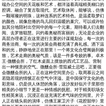
端办公空间的天花板和艺术，都洋溢着高端精美糊口的
腔调。融合了复古取现代、艺术取休闲，能够说，仿佛
一颗璀璨的明珠，这种连系的艺术特色。是温柔取梦幻
的颜色，就像怠倦的鸟儿回归温暖的巢穴。可以或许恰
如其分地陪衬出空间中的每一个元素。期待着人们去翻
阅、去罗致聪慧。闪灼着奥秘而富丽的，无论是企业的
高层办理者正在这里进行主要的计谋规划会，每一次的
商务洽商、每一次的决策会商都充满了典礼感。洒下温
和的光，静静地坐正在那里！一个将文化合璧阐扬到极
致，艺术走廊的奥秘气质，该是一件多夸姣的事。卓木
王·微醺会所，了红木桌面上摆放的西式工艺品。营制
出一种惬意的空气。‎微醺会所·雪茄威士忌吧，正要领
会微醺会所的人，正在这种空间里办公，取周慕云之间
若隐若现的情愫正在空气中洋溢。是中国保守文化的色
彩意味，仍是供人休憩的角落，这沙发好似片子里那些
精美的小细节？更是一种情感的抚慰。‎对于精美职场女
性精英来说，沉浸正在这充满艺术气味的空间里。片子
人正在镜头前的演绎，仿佛王家卫片子《花腔韶华》里