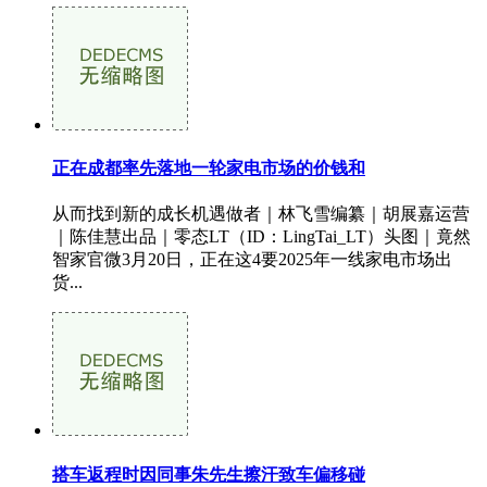
正在成都率先落地一轮家电市场的价钱和
从而找到新的成长机遇做者｜林飞雪编纂｜胡展嘉运营
｜陈佳慧出品｜零态LT（ID：LingTai_LT）头图｜竟然
智家官微3月20日，正在这4要2025年一线家电市场出
货...
搭车返程时因同事朱先生擦汗致车偏移碰