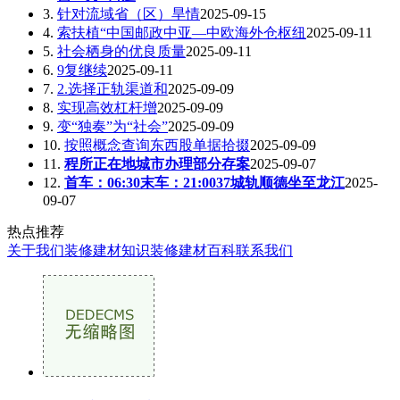
3.
针对流域省（区）旱情
2025-09-15
4.
索扶植“中国邮政中亚—中欧海外仓枢纽
2025-09-11
5.
社会栖身的优良质量
2025-09-11
6.
9复继续
2025-09-11
7.
2.选择正轨渠道和
2025-09-09
8.
实现高效杠杆增
2025-09-09
9.
变“独奏”为“社会”
2025-09-09
10.
按照概念查询东西股单据拾掇
2025-09-09
11.
程所正在地城市办理部分存案
2025-09-07
12.
首车：06:30末车：21:0037城轨顺德坐至龙江
2025-
09-07
热点推荐
关于我们
装修建材知识
装修建材百科
联系我们