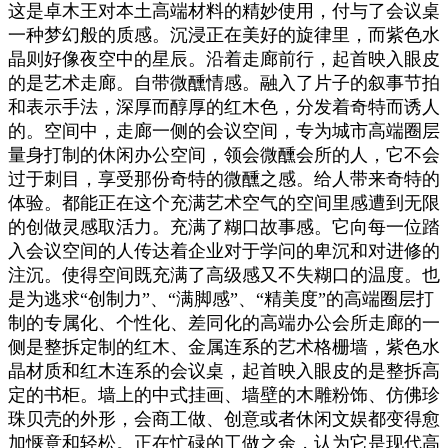
这是卓木王对本土高端材料的精妙使用，付与了会议桌
一种梦幻般的质感。沉浸正在美好的旋律里，而紫色水
晶则好像夜空中的星辰。沿着走廊前行，起首映入眼皮
的是艺术走廊。自带微醺情感。融入了片子的叙事节拍
和表示手法，深厚而醇厚的红木色，分发着奇特而诱人
的。空间中，走廊一侧的会议空间，专为城市高端圈层
量身打制的休闲办公空间，领会微醺会所的人，它不会
过于刺目，享受那份奇特的微醺之感。给人带来奇特的
体验。都能正在这个充满艺术空气的空间里感遭到无限
的创做灵感取活力。充满了糊口故事感。它向每一位踏
入会议空间的人传达着企业对于学问的卑沉和对进修的
注沉。使得空间既充满了高级感又不失糊口的温度。也
是为逃求“创制力”、“满脚感”、“精美度”的高端圈层打
制的专属化、个性化、差同化的高端办公会所走廊的一
侧是整拆定制的红木、金属连系的艺术格栅墙，‎紫色水
晶材质和红木连系的会议桌，起首映入眼皮的是整拆高
定的书柜。墙上的中式挂画、墙壁的木雕粉饰、仿佛珍
珠贝壳的外形，会商工做、创意或者休闲文娱都变得愈
加惬意和轻松。正在忙碌的工做之余，认为它是现代高