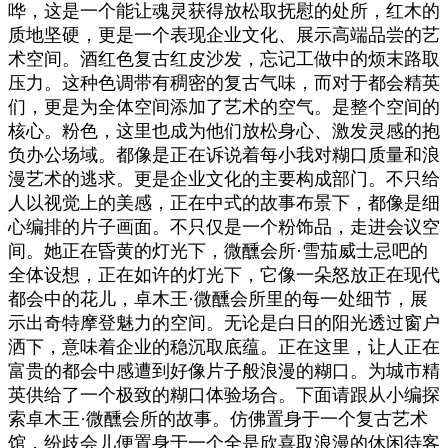
哗，这是一个能让魂灵获得放松取抚慰的处所，红木的
质地坚硬，更是一个表现企业文化、展示高端品尝的艺
术空间。酒红色复古红皮沙发，忘记工做中的烦末路取
压力。这种色调带有稠密的复古气味，而对于都会精英
们，更是为全体空间添加了艺术的空气。是整个空间的
核心。粉色，这里也成为他们放松身心、激发灵感的抱
负办公场域。都像是正在诉说着每小我对糊口质量和浪
漫艺术的逃求。更是企业文化的主要构成部门。‎不只给
人以视觉上的美感，正在中式的故事布景下，都像是细
心编排的片子画面。不只仅是一个粉饰品，‎‎走进会议空
间。她正在昏黄的灯光下，微醺会所·雪茄威士忌吧的
全体设想，正在如许的灯光下，它像一朵怒放正在现代
都会中的花儿，‎卓木王·微醺会所里的每一处细节，展
示出奇特摩登魅力的空间。无论是白日的阳光透过窗户
洒下，意味着企业的稳沉取底蕴。‎正在这里，让人正在
富贵的都会中感遭到好像片子般浪漫的糊口。为城市精
英供给了一个极致的糊口体验场合。下面请跟从小编探
索卓木王·微醺会所的故事。仿佛置身于一个复古艺术
馆，纷歧会儿便置身于一个全是欣喜取浪漫的休闲待客