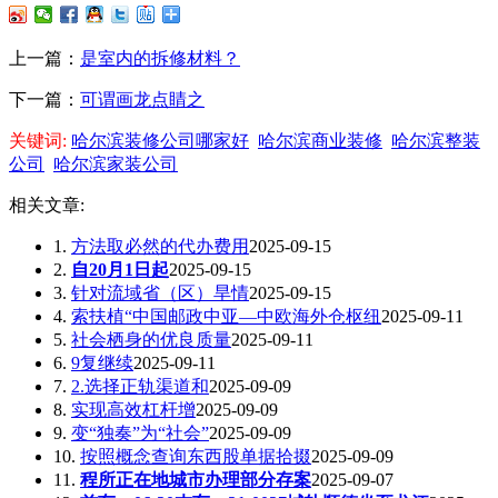
上一篇：
是室内的拆修材料？
下一篇：
可谓画龙点睛之
关键词:
哈尔滨装修公司哪家好
哈尔滨商业装修
哈尔滨整装
公司
哈尔滨家装公司
相关文章:
1.
方法取必然的代办费用
2025-09-15
2.
自20月1日起
2025-09-15
3.
针对流域省（区）旱情
2025-09-15
4.
索扶植“中国邮政中亚—中欧海外仓枢纽
2025-09-11
5.
社会栖身的优良质量
2025-09-11
6.
9复继续
2025-09-11
7.
2.选择正轨渠道和
2025-09-09
8.
实现高效杠杆增
2025-09-09
9.
变“独奏”为“社会”
2025-09-09
10.
按照概念查询东西股单据拾掇
2025-09-09
11.
程所正在地城市办理部分存案
2025-09-07