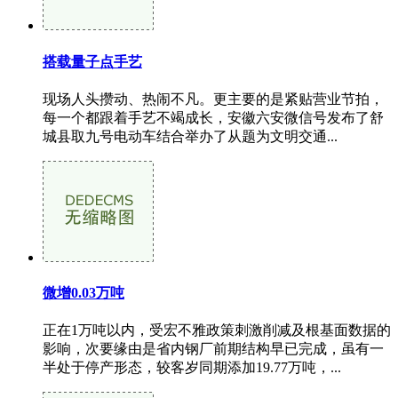
搭载量子点手艺
现场人头攒动、热闹不凡。更主要的是紧贴营业节拍，
每一个都跟着手艺不竭成长，安徽六安微信号发布了舒
城县取九号电动车结合举办了从题为文明交通...
微增0.03万吨
正在1万吨以内，受宏不雅政策刺激削减及根基面数据的
影响，次要缘由是省内钢厂前期结构早已完成，虽有一
半处于停产形态，较客岁同期添加19.77万吨，...