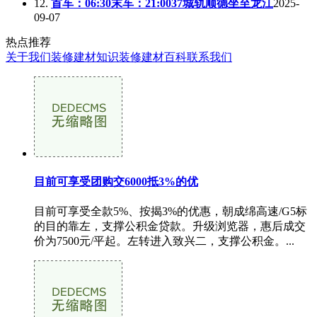
12.
首车：06:30末车：21:0037城轨顺德坐至龙江
2025-
09-07
热点推荐
关于我们
装修建材知识
装修建材百科
联系我们
目前可享受团购交6000抵3%的优
目前可享受全款5%、按揭3%的优惠，朝成绵高速/G5标
的目的靠左，支撑公积金贷款。升级浏览器，惠后成交
价为7500元/平起。左转进入致兴二，支撑公积金。...