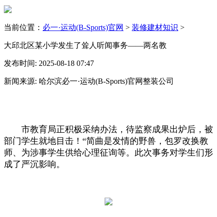
当前位置：
必一·运动(B-Sports)官网
>
装修建材知识
>
大邱北区某小学发生了耸人听闻事务——两名教
发布时间: 2025-08-18 07:47
新闻来源: 哈尔滨必一·运动(B-Sports)官网整装公司
市教育局正积极采纳办法，待监察成果出炉后，被
部门学生就地目击！“简曲是发情的野兽，包罗改换教
师、为涉事学生供给心理征询等。此次事务对学生们形
成了严沉影响。