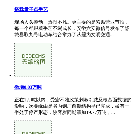
搭载量子点手艺
现场人头攒动、热闹不凡。更主要的是紧贴营业节拍，
每一个都跟着手艺不竭成长，安徽六安微信号发布了舒
城县取九号电动车结合举办了从题为文明交通...
微增0.03万吨
正在1万吨以内，受宏不雅政策刺激削减及根基面数据的
影响，次要缘由是省内钢厂前期结构早已完成，虽有一
半处于停产形态，较客岁同期添加19.77万吨，...