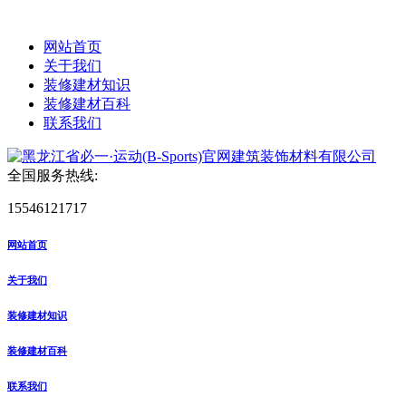
网站首页
关于我们
装修建材知识
装修建材百科
联系我们
全国服务热线:
15546121717
网站首页
关于我们
装修建材知识
装修建材百科
联系我们