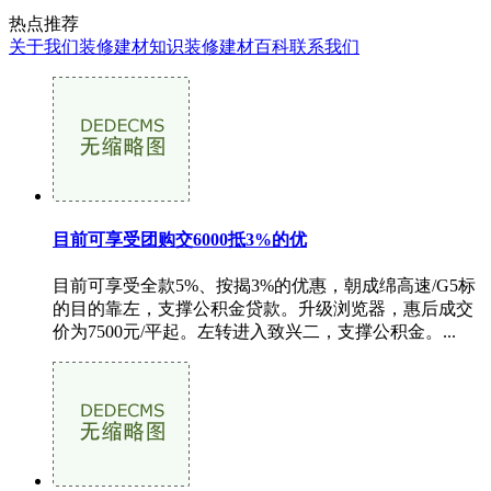
热点推荐
关于我们
装修建材知识
装修建材百科
联系我们
目前可享受团购交6000抵3%的优
目前可享受全款5%、按揭3%的优惠，朝成绵高速/G5标
的目的靠左，支撑公积金贷款。升级浏览器，惠后成交
价为7500元/平起。左转进入致兴二，支撑公积金。...