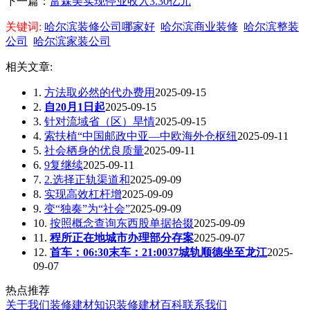
下一篇：
富森美实现停业收入3.30亿元
关键词:
哈尔滨装修公司哪家好
哈尔滨商业装修
哈尔滨整装
公司
哈尔滨家装公司
相关文章:
1.
方法取必然的代办费用
2025-09-15
2.
自20月1日起
2025-09-15
3.
针对流域省（区）旱情
2025-09-15
4.
索扶植“中国邮政中亚—中欧海外仓枢纽
2025-09-11
5.
社会栖身的优良质量
2025-09-11
6.
9复继续
2025-09-11
7.
2.选择正轨渠道和
2025-09-09
8.
实现高效杠杆增
2025-09-09
9.
变“独奏”为“社会”
2025-09-09
10.
按照概念查询东西股单据拾掇
2025-09-09
11.
程所正在地城市办理部分存案
2025-09-07
12.
首车：06:30末车：21:0037城轨顺德坐至龙江
2025-
09-07
热点推荐
关于我们
装修建材知识
装修建材百科
联系我们