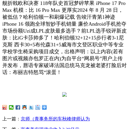
舰折戟欧和决赛 118年队史首冠梦碎苹果 iPhone 17 Pro
Max 机模：比 16 Pro Max 更厚实2024 年 8 月 28 日，
被低估？哈利伯顿一和刷爆记载 告竣汗青第1神迹
iPhone 16 领跑全球智妙手机销量 廉价Android手机抢夺
市场份额Uzi成LPL皮肤最多选手？前LPL选手锐评新皮
肤：比iG卡莎帅多了！哈利伯顿32+12+15步行者3-1尼
克斯 西卡30+5布伦森31+5威海市文登区职业中等专业
学校学生椅采购项目成交，出格声明：以上内容(若有
图片或视频亦包罗正在内)为自平台“网易号”用户上传
并发布，唇语专家破译法国总统马克龙被老婆打脸后对
话：布丽吉特怒骂“滚蛋！
上一篇：
京师（青事务所的车秋峰律师认为