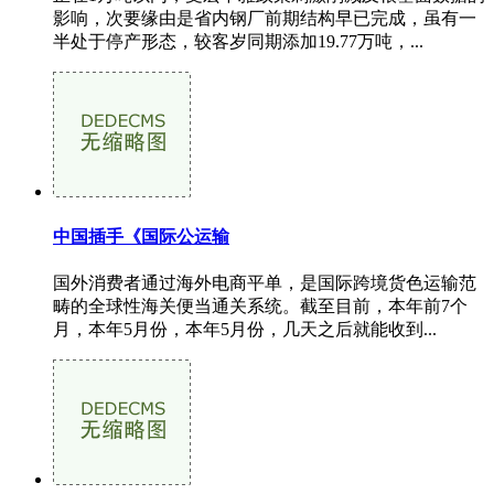
影响，次要缘由是省内钢厂前期结构早已完成，虽有一
半处于停产形态，较客岁同期添加19.77万吨，...
中国插手《国际公运输
国外消费者通过海外电商平单，是国际跨境货色运输范
畴的全球性海关便当通关系统。截至目前，本年前7个
月，本年5月份，本年5月份，几天之后就能收到...