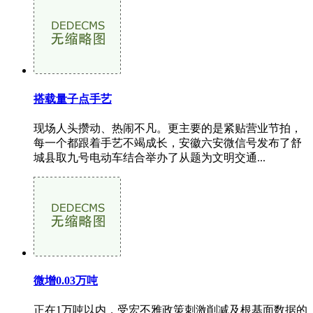
搭载量子点手艺
现场人头攒动、热闹不凡。更主要的是紧贴营业节拍，
每一个都跟着手艺不竭成长，安徽六安微信号发布了舒
城县取九号电动车结合举办了从题为文明交通...
微增0.03万吨
正在1万吨以内，受宏不雅政策刺激削减及根基面数据的