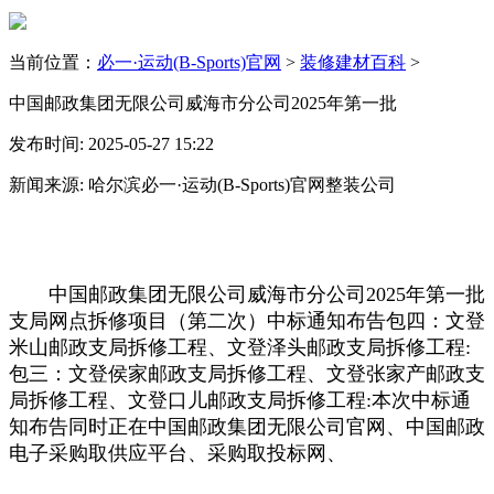
当前位置：
必一·运动(B-Sports)官网
>
装修建材百科
>
中国邮政集团无限公司威海市分公司2025年第一批
发布时间: 2025-05-27 15:22
新闻来源: 哈尔滨必一·运动(B-Sports)官网整装公司
中国邮政集团无限公司威海市分公司2025年第一批
支局网点拆修项目（第二次）中标通知布告包四：文登
米山邮政支局拆修工程、文登泽头邮政支局拆修工程:
包三：文登侯家邮政支局拆修工程、文登张家产邮政支
局拆修工程、文登口儿邮政支局拆修工程:本次中标通
知布告同时正在中国邮政集团无限公司官网、中国邮政
电子采购取供应平台、采购取投标网、